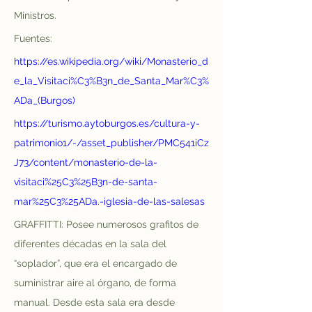
Ministros.
Fuentes: 
https://es.wikipedia.org/wiki/Monasterio_d
e_la_Visitaci%C3%B3n_de_Santa_Mar%C3%
ADa_(Burgos)
https://turismo.aytoburgos.es/cultura-y-
patrimonio1/-/asset_publisher/PMC541iCz
J73/content/monasterio-de-la-
visitaci%25C3%25B3n-de-santa-
mar%25C3%25ADa.-iglesia-de-las-salesas
GRAFFITTI: Posee numerosos grafitos de 
diferentes décadas en la sala del 
“soplador”, que era el encargado de 
suministrar aire al órgano, de forma 
manual. Desde esta sala era desde 