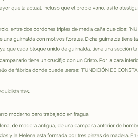
 que la actual, incluso que el propio vano, así lo atestigua
 Tercio, entre dos cordones triples de media caña que dic
ne una guirnalda con motivos florales. Dicha guirnalda tiene t
 ya que cada bloque unido de guirnalda, tiene una sección t
 campanario tiene un crucifijo con un Cristo. Por la cara interi
n sello de fábrica donde puede leerse: “FUNDICIÓN DE CON
equidistantes.
rro moderno pero trabajado en fragua.
na, de madera antigua, de una campana anterior de hombro
 y la Melena está formada por tres piezas de madera. En el