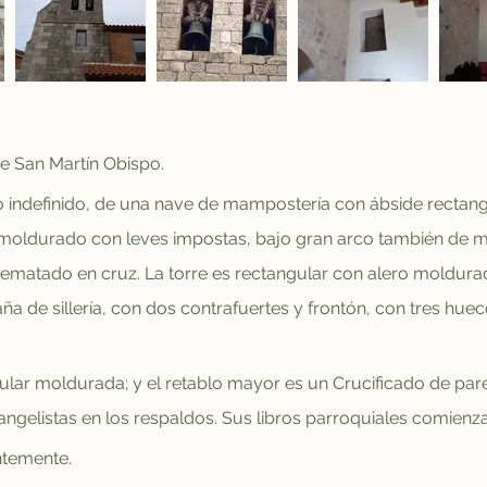
 San Martín Obispo.
 indefinido, de una nave de mampostería con ábside rectangul
 moldurado con leves impostas, bajo gran arco también de m
 rematado en cruz. La torre es rectangular con alero moldurad
 de sillería, con dos contrafuertes y frontón, con tres huec
rcular moldurada; y el retablo mayor es un Crucificado de pa
angelistas en los respaldos. Sus libros parroquiales comienza
ntemente.