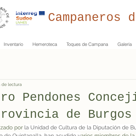
Campaneros d
Inventario
Hemeroteca
Toques de Campana
Galería
 de lectura
tro Pendones Concej
provincia de Burgos
izado por 
la Unidad de Cultura de la Diputación de Bu
o de Quintapalla, han acudido v
arios miembros de la