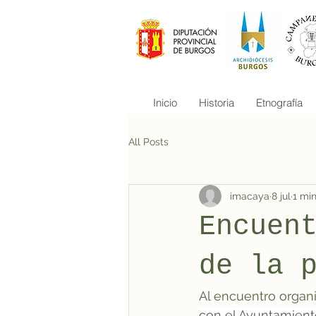
Inicio
Historia
Etnografía
All Posts
imacaya
8 jul
1 min
Encuen
de la 
Al encuentro organ
con el Ayuntamient