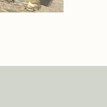
n el siglo XVI en estilo 
irgen, la cual fue encontrada en el 
erio por ello se honra en la 
retablo barroco en su interior.