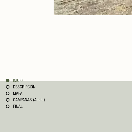
Situada en pleno Camino de Santiago
renacentista. El nombre de dicha erm
mismo lugar donde se construyó la e
capilla a la Virgen del Monasterio. 
INICIO
DESCRIPCIÓN
MAPA
CAMPANAS (Audio)
FINAL