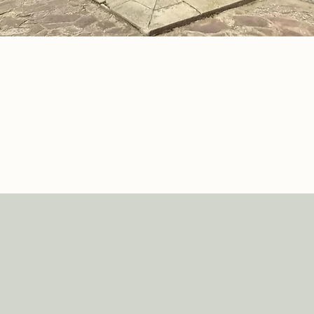
ERMITA DE NUESTRA SEÑORA DEL MONASTERIO
 y dedicada a Nuestra Señora de Monasterio. Fue construida e
ita viene dado porque, en ella, se guarda una imagen de la V
rmita. Antiguamente en ese enclave existía un antiguo monast
Rehabilitada en 1980. Posee una espadaña con campanillo y un 