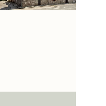
TORRE DEL RELOJ MUNICIPAL
Torre construida seguramente a 
mediados del S XIX o principios del XX. 
Este tipo de edificaciones solían 
realizarse cuando el Ayuntamiento o 
Concejo del pueblo, no llegaban a un 
acuerdo con el párroco para instalar un 
reloj en la iglesia.
Posee una campana montada en el 
interior de un campanil de hierro forjado.