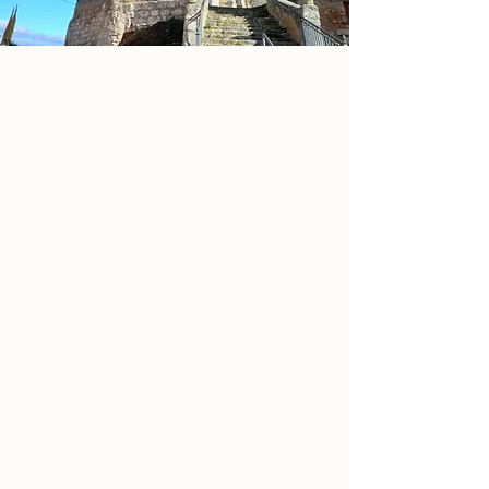
TEMPLO: SAN COSME Y SAN DAMIÁN
La iglesia es gótica, de una nave con 
capillas en cruz latina, con columnas, 
capiteles corridos y nervaturas 
estrelladas de piedra y restos románicos. 
Su ábside es rectangular con 
contrafuertes y alero recrecido, como 
toda la iglesia, con canes historiados. 
Tiene una portada de arco apuntado 
tapiada y otra clasicista, adintelada, con 
pilastrones y frontón decorado. La torre 
es una airosa espadaña de tres cuerpos 