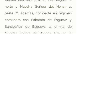
norte y Nuestra Señora del Henar, al 
oeste. Y, además, comparte en régimen 
comunero con Bahabón de Esgueva y 
Santibáñez de Esgueva la ermita de 
Nuestra Señora de Henosa. Hay en la 
plaza un hermoso crucero del siglo XVII 
(1628) y, cercano, un rollo o picota 
cilíndrica. Hacia 1697 nace el padre 
Domingo de la Quintana, dominico, 
hombre de vasto saber y profundo 
talento, profesor en Toro, misionero en 
Filipinas, con importantes cargos, escritor. 
En 1897 comienza sus días Quiliano Blanco 
Hernando, escritor de libros sobre todo 
infantiles, poeta. En la década de 1930 ve 
la luz Antonio Rojo, aunque en su niñez se 