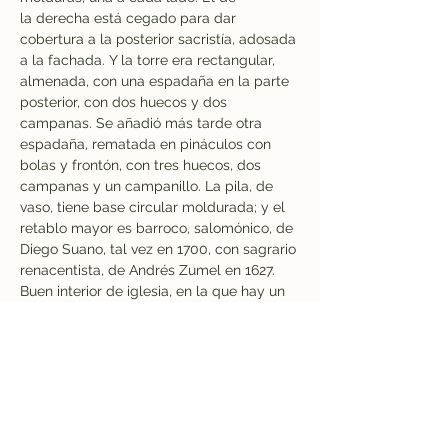
la derecha está cegado para dar 
cobertura a la posterior sacristía, adosada 
a la fachada. Y la torre era rectangular, 
almenada, con una espadaña en la parte 
posterior, con dos huecos y dos 
campanas. Se añadió más tarde otra 
espadaña, rematada en pináculos con 
bolas y frontón, con tres huecos, dos 
campanas y un campanillo.
 La
 pila, de 
vaso, tiene base circular moldurada; y el 
retablo mayor es barroco, salomónico, de 
Diego Suano, tal vez en 1700, con sagrario 
renacentista, de Andrés Zumel en 1627. 
Buen interior de iglesia, en la que hay un 
buen sepulcro con estatua yacente de 
caballero y relieves del siglo XVI. El coro 
tiene un antepecho afiligranado de 
piedra. Sus libros parroquiales comienzan 
en 1589. El 16 febrero de 1919 nace Julián 
Bernal Medina, atleta veterano, campeón 
del mundo en su categoría en 10 km ruta, 