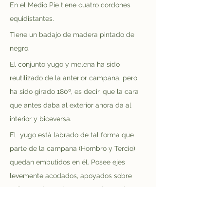
En el Medio Pie tiene cuatro cordones 
equidistantes.
Tiene un badajo de madera pintado de 
negro.
El conjunto yugo y melena ha sido 
reutilizado de la anterior campana, pero 
ha sido girado 180º, es decir, que la cara 
que antes daba al exterior ahora da al 
interior y biceversa. 
El  yugo está labrado de tal forma que 
parte de la campana (Hombro y Tercio) 
quedan embutidos en él. Posee ejes 
levemente acodados, apoyados sobre 
cojinetes de madera. Estos ejes están 
fijados al yugo mediante tuercas, y 
reforzados con grapas y muñecas 