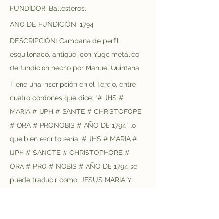
FUNDIDOR: Ballesteros.
AÑO DE FUNDICIÓN: 1794
DESCRIPCIÓN: Campana de perfil 
esquilonado, antiguo, con Yugo metálico 
de fundición hecho por Manuel Quintana.
Tiene una inscripción en el Tercio, entre 
cuatro cordones que dice: “# JHS # 
MARIA # IJPH # SANTE # CHRISTOFOPE 
# ORA # PRONOBIS # AÑO DE 1794” lo 
que bien escrito sería: # JHS # MARIA # 
IJPH # SANCTE # CHRISTOPHORE # 
ORA # PRO # NOBIS # AÑO DE 1794 se 
puede traducir como: JESUS MARIA Y 
JOSE, SAN CRISTÓBAL RUEGA POR 
NOSOTROS. AÑO DEL SEÑOR 1794.