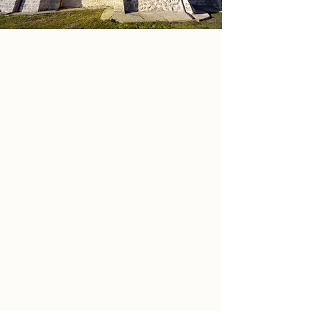
TEMPLO: NATIVIDAD DE NUESTRA 
SEÑORA
La iglesia es renacentista, de una nave 
con capillas laterales, con arcos y 
bóvedas estrelladas de piedra. El ábside 
es poligonal con contrafuertes hasta el 
alero. La portada es renacentista, sencilla, 
de arco de medio punto moldurado, y 
tiene otra tapiada. Y la torre es en 
espadaña, esbelta, de tres cuerpos y 
frontón, rematada en pináculos, con cinco 
huecos, dos campanas y dos 